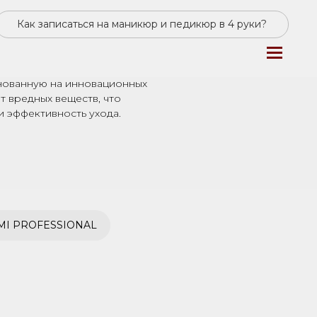
Как записаться на маникюр и педикюр в 4 руки?
 качественными брендами,
себя на рынке и получили
му миру. Наши мастера
нованную на инновационных
т вредных веществ, что
и эффективность ухода.
I PROFESSIONAL