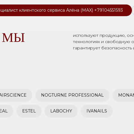
циалист клиентского сервиса Алёна (MAX) +79104551593
Мы сотрудничаем только с
которые зарекомендовали 
признание клиентов по все
 МЫ
используют продукцию, ос
технологиях и свободную о
гарантирует безопасность 
AIRSCIENCE
NOGTURNE PROFESSIONAL
MONAM
EAL
ESTEL
LABOCHY
IVANAILS